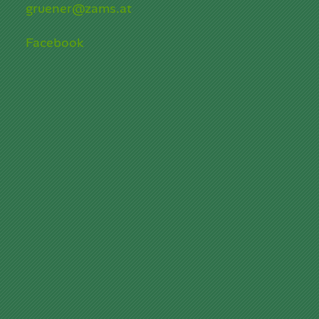
gruener@zams.at
Facebook